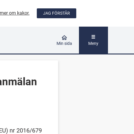
mer om kakor.
JAG FÖRSTÅR
ÅLLET
Min sida
Meny
eanmälan
EU) nr 2016/679