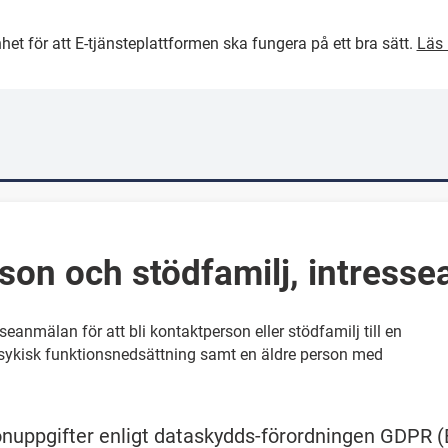
het för att E-tjänsteplattformen ska fungera på ett bra sätt.
Läs 
GÅ DIREKT TILL HUVUDINNEH
son och stödfamilj, intress
eanmälan för att bli kontaktperson eller stödfamilj till en
psykisk funktionsnedsättning samt en äldre person med
nuppgifter enligt dataskydds-förordningen GDPR (